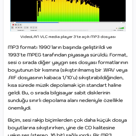
VideoLAN VLC media player 3'te açık MP3 dosyası
MP3 formatı 1990'ların başında geliştirildi ve
1993'te MPEG tarafından piyasaya sürüldü. Format,
sesi o sırada diğer yaygın ses dosyası formatlarının
boyutunun bir kısmına (sıkıştırılmamış bir .WAV veya
.AIF dosyasının kabaca 1/10'u) sıkıştırabildiğinden,
kısa sürede müzik depolamak için standart haline
geldi. Bu, o sırada bilgisayar sabit disklerinin
sunduğu sınırlı depolama alanı nedeniyle özellikle
önemliydi.
Biçim, sesi rakip biçimlerden çok daha küçük dosya
boyutlarına sıkıştırırken, yine de CD kalitesine
yakın ses (stereo, 16 bit) sağlıyordu. Bir MP3